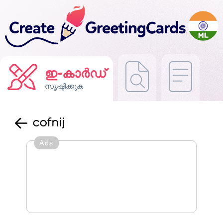
ഇ-കാർഡ്
സൃഷ്ടിക്കുക
cofnij
Ads