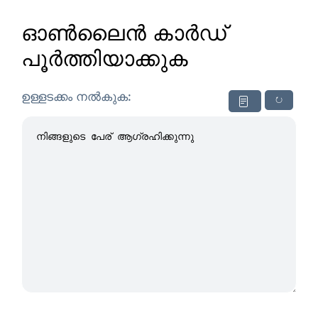
ഓൺലൈൻ കാർഡ്
പൂർത്തിയാക്കുക
ഉള്ളടക്കം നൽകുക:
↻