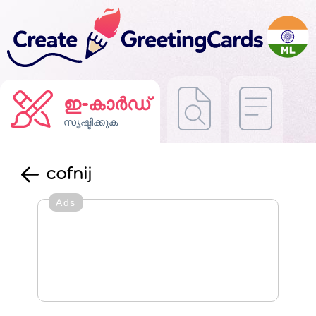
ഇ-കാർഡ്
സൃഷ്ടിക്കുക
cofnij
Ads