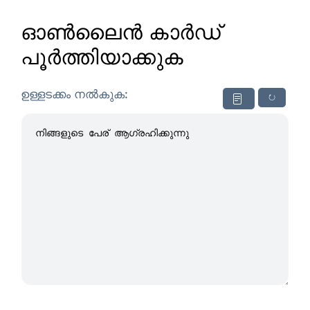
ഓൺലൈൻ കാർഡ്
പൂർത്തിയാക്കുക
ഉള്ളടക്കം നൽകുക:
↻