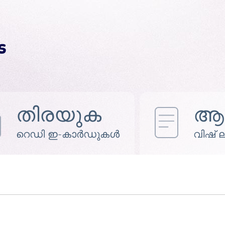
തിരയുക
ആഗ
റെഡി ഇ-കാർഡുകൾ
വിഷ് ലിസ