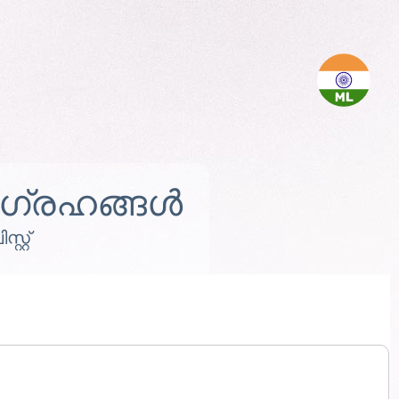
്രഹങ്ങൾ
്റ്റ്