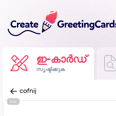
ഇ-കാർഡ്
സൃഷ്ടിക്കുക
cofnij
Ads