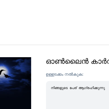
ഓൺലൈൻ കാർഡ് 
ഉള്ളടക്കം നൽകുക: