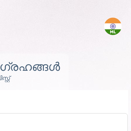
്രഹങ്ങൾ
്റ്റ്