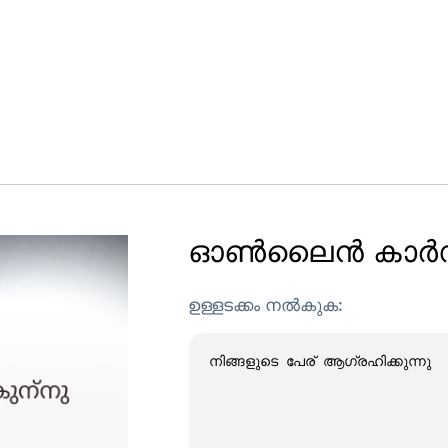
ഓൺലൈൻ കാർഡ് 
ഉള്ളടക്കം നൽകുക: