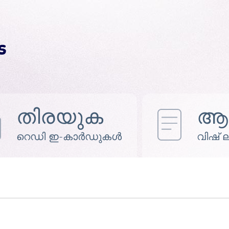
തിരയുക
ആഗ
റെഡി ഇ-കാർഡുകൾ
വിഷ് ലിസ