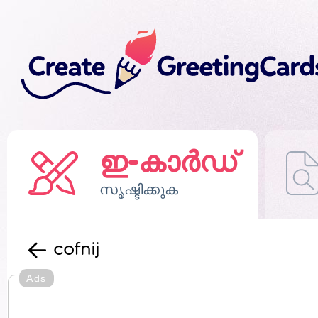
ഇ-കാർഡ്
സൃഷ്ടിക്കുക
cofnij
Ads