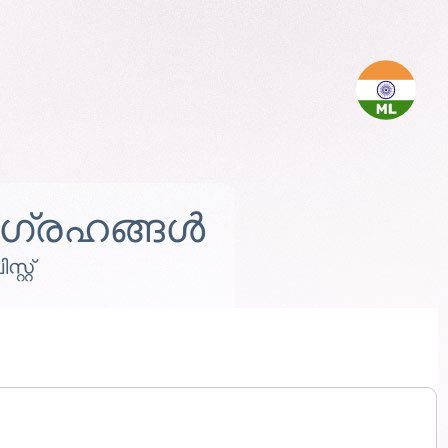
്രഹങ്ങൾ
്റ്റ്