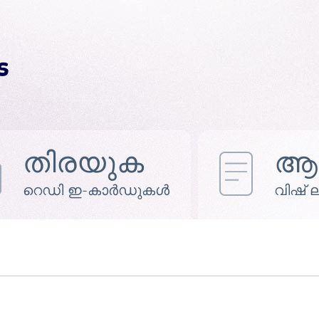
തിരയുക
ആഗ
റെഡി ഇ-കാർഡുകൾ
വിഷ് ലിസ