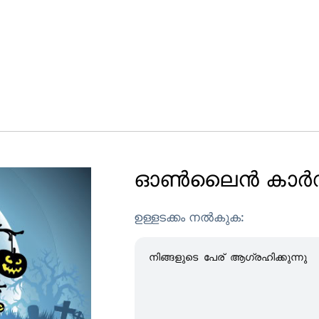
ഓൺലൈൻ കാർഡ് 
ഉള്ളടക്കം നൽകുക: