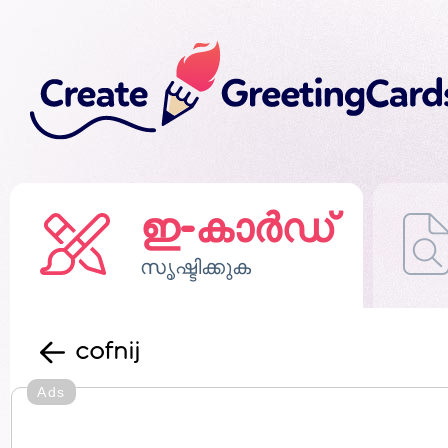
ഇ-കാർഡ്
സൃഷ്ടിക്കുക
cofnij
Ads