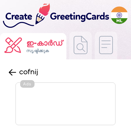
ഇ-കാർഡ്
സൃഷ്ടിക്കുക
cofnij
Ads