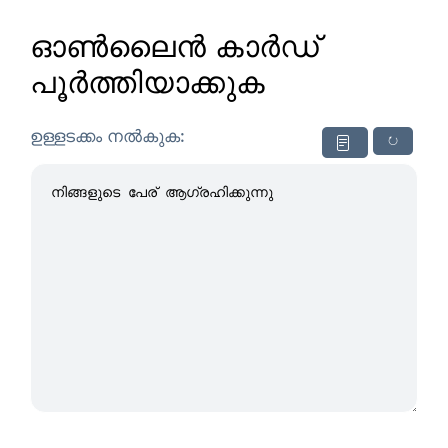
ഓൺലൈൻ കാർഡ്
പൂർത്തിയാക്കുക
ഉള്ളടക്കം നൽകുക:
↻