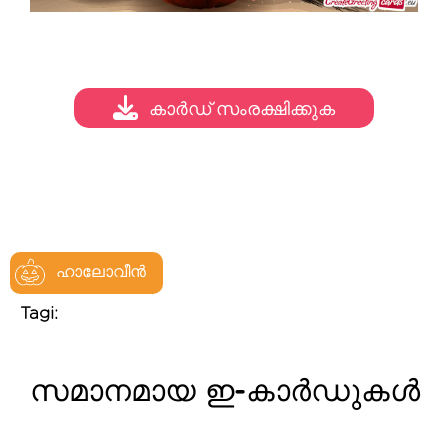
കാർഡ് സംരക്ഷിക്കുക
ഹാലോവീൻ
Tagi:
സമാനമായ ഇ-കാർഡുകൾ