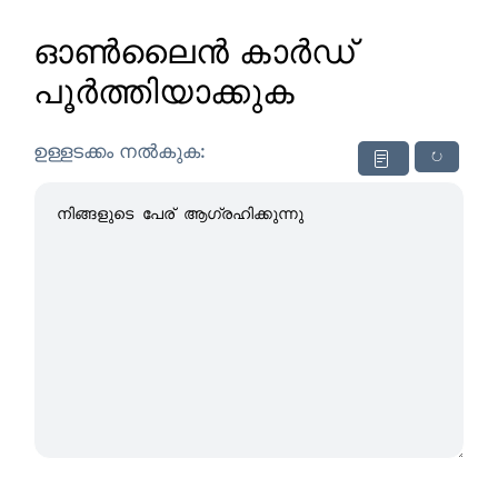
ഓൺലൈൻ കാർഡ്
പൂർത്തിയാക്കുക
ഉള്ളടക്കം നൽകുക:
↻