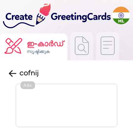
ഇ-കാർഡ്
സൃഷ്ടിക്കുക
cofnij
Ads