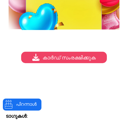
കാർഡ് സംരക്ഷിക്കുക
പിറന്നാൾ
ടാഗുകൾ: