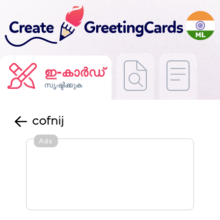
ഇ-കാർഡ്
സൃഷ്ടിക്കുക
cofnij
Ads