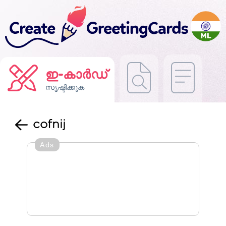
ഇ-കാർഡ്
സൃഷ്ടിക്കുക
cofnij
Ads