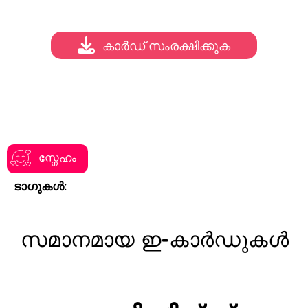
കാർഡ് സംരക്ഷിക്കുക
സ്നേഹം
ടാഗുകൾ:
സമാനമായ ഇ-കാർഡുകൾ