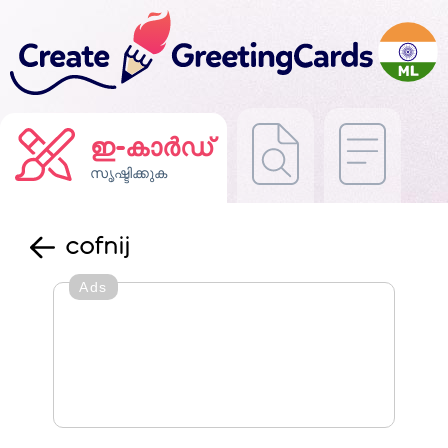
ഇ-കാർഡ്
സൃഷ്ടിക്കുക
cofnij
Ads