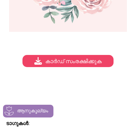
കാർഡ് സംരക്ഷിക്കുക
ആനുകൂല്യം
ടാഗുകൾ: