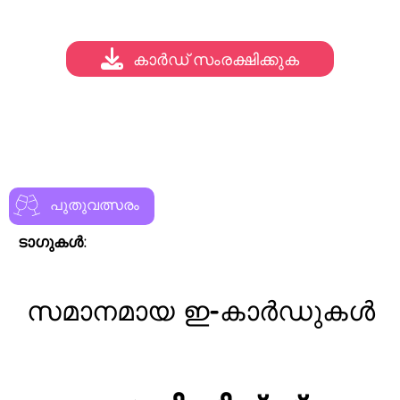
കാർഡ് സംരക്ഷിക്കുക
പുതുവത്സരം
ടാഗുകൾ:
സമാനമായ ഇ-കാർഡുകൾ