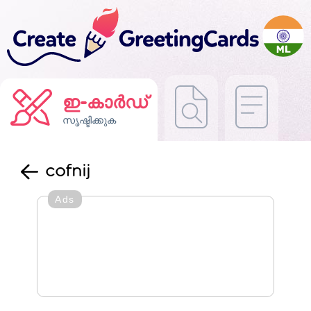
ഇ-കാർഡ്
സൃഷ്ടിക്കുക
cofnij
Ads