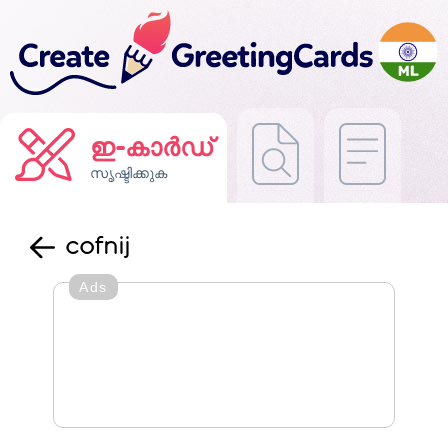
ഇ-കാർഡ്
സൃഷ്ടിക്കുക
cofnij
Ads