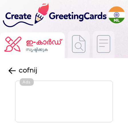
ഇ-കാർഡ്
സൃഷ്ടിക്കുക
cofnij
Ads