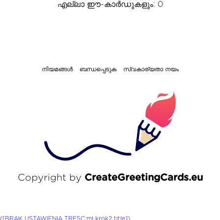
എല്ലാ ഈ-കാർഡുകളും: 0
നിയമങ്ങൾ
ബന്ധപ്പെടുക
സ്വകാര്യതാ നയം
Copyright by
CreateGreetingCards.eu
([BRAK USTAWIENIA TRESC:ml krok2 title])