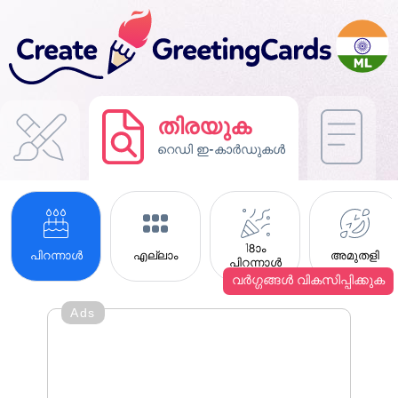
തിരയുക
റെഡി ഇ-കാർഡുകൾ
18ാം
പിറന്നാൾ
എല്ലാം
അമുതളി
പിറന്നാൾ
വർഗ്ഗങ്ങൾ വികസിപ്പിക്കുക
Ads